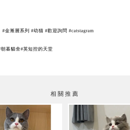
金漸層系列 #幼猫 #歡迎詢問 #catstagram
 #朝暮貓舍#英短控的天堂