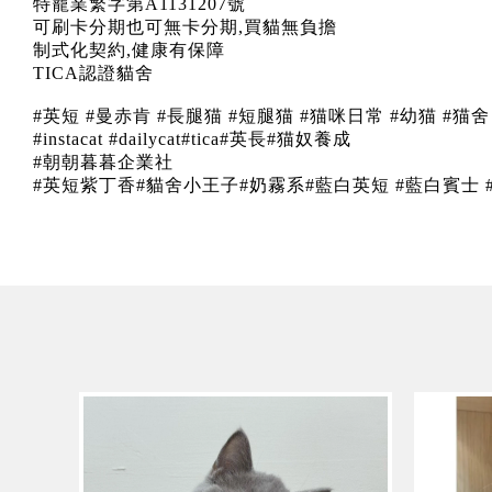
特寵業繁字第A1131207號
可刷卡分期也可無卡分期,買貓無負擔
制式化契約,健康有保障
TICA認證貓舍
#英短 #曼赤肯 #長腿猫 #短腿猫 #猫咪日常 #幼猫 #猫舍 #
#instacat #dailycat#tica#英長#猫奴養成
#朝朝暮暮企業社
#英短紫丁香#貓舍小王子#奶霧系#藍白英短 #藍白賓士