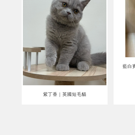
藍白
紫丁香｜英國短毛貓